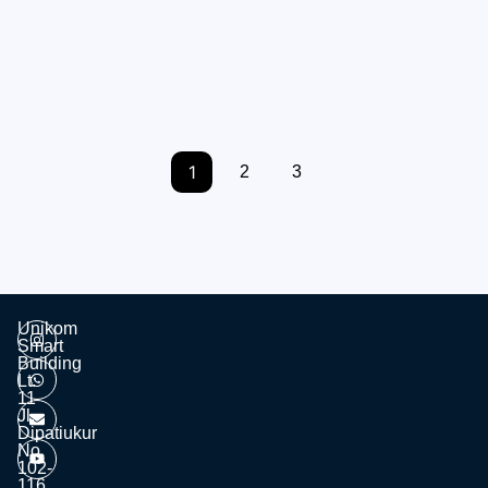
Malam Keakraban HIMAKA 2019
24/03/2019
12:00 am
minweb
1
2
3
Unikom
Smart
Building
Lt.
11
Jl.
Dipatiukur
No.
102-
116